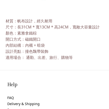
材質：
帆布設計，經久耐用
長31CM * 寬13CM * 高24CM，寬敞大容量設計
尺寸：
顏色
：素雅拿鐵棕
開口方式
：磁鐵開口
內部結構
：內襯 + 暗袋
設計亮點
：撞色飄帶裝飾
適用場合：
通勤、出差、旅行、購物等
Help
FAQ
Delivery & Shipping