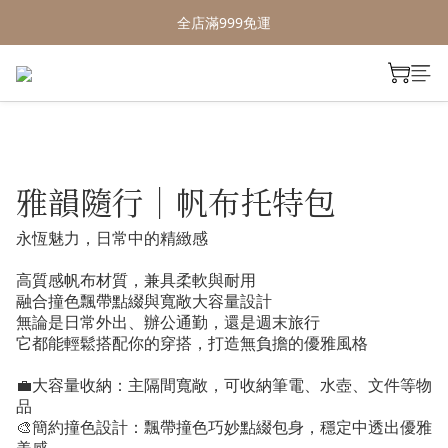
全店滿999免運
雅韻隨行｜帆布托特包
永恆魅力，日常中的精緻感
高質感帆布材質，兼具柔軟與耐用
融合撞色飄帶點綴與寬敞大容量設計
無論是日常外出、辦公通勤，還是週末旅行
它都能輕鬆搭配你的穿搭，打造無負擔的優雅風格
💼大容量收納：主隔間寬敞，可收納筆電、水壺、文件等物
品
🎨簡約撞色設計：飄帶撞色巧妙點綴包身，穩定中透出優雅