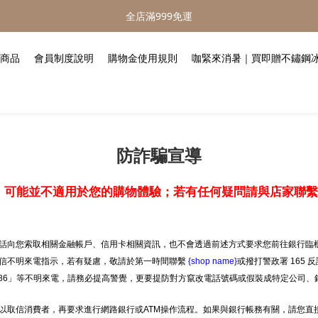
全店滿999免運
商品
會員制度說明
購物金使用規則
咖緊來消暑｜買即贈不鏽鋼
防詐騙宣導
，可能並不適用於您的購物體驗；若有任何疑問請與店家聯繫
話向您索取相關金融帳戶、信用卡相關資訊，也不會透過前述方式要求您前往銀行臨櫃
信不明來電指示，若有疑慮，敬請於第一時間聯繫
{shop name}
或撥打警政署 165
886」等不明來電，請務必提高警覺，更要提防對方竄改電話號碼或假裝成特定公司、
以取信消費者，再要求進行網路銀行或ATM操作流程。如果與銀行帳務有關，請您直