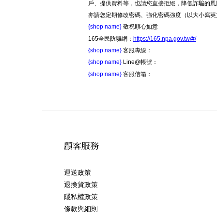
戶、提供資料等，也請您直接拒絕，降低詐騙的風
亦請您定期修改密碼、強化密碼強度（以大小寫英
{shop name}
敬祝順心如意
165全民防騙網：
https://165.npa.gov.tw/#/
{shop name}
客服專線：
{shop name}
Line@帳號：
{shop name}
客服信箱：
顧客服務
運送政策
退換貨政策
隱私權政策
條款與細則