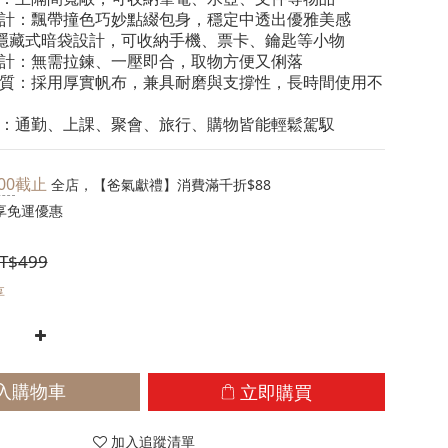
設計：飄帶撞色巧妙點綴包身，穩定中透出優雅美感
：隱藏式暗袋設計，可收納手機、票卡、鑰匙等小物
設計：無需拉鍊、一壓即合，取物方便又俐落
材質：採用厚實帆布，兼具耐磨與支撐性，長時間使用不
用：通勤、上課、聚會、旅行、購物皆能輕鬆駕馭
00
截止
全店，【爸氣獻禮】消費滿千折$88
享免運優惠
T$499
享
立即購買
入購物車
加入追蹤清單