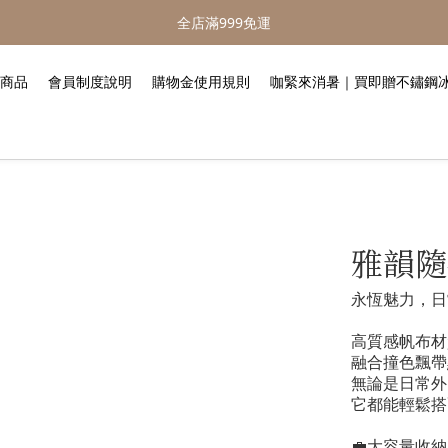
全店滿999免運
商品
會員制度說明
購物金使用規則
咖緊來消暑｜買即贈不鏽鋼
雅韻隨
永恆魅力，日
高質感帆布材
融合撞色飄帶
無論是日常外
它都能輕鬆搭
💼大容量收