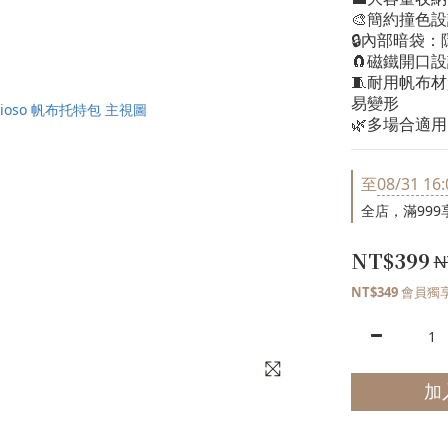
🎨簡約撞色
🔒內部暗袋
🧲磁鐵開口
🧵耐用帆布
易變形
🌿多場合適
至
08/31 16:
全店，滿999
NT$399
N
NT$349
會員獨
加