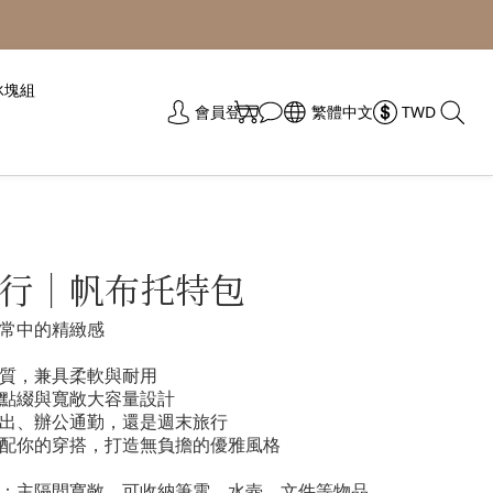
冰塊組
會員登入
繁體中文
TWD
行｜帆布托特包
常中的精緻感
質，兼具柔軟與耐用
點綴與寬敞大容量設計
出、辦公通勤，還是週末旅行
配你的穿搭，打造無負擔的優雅風格
納：主隔間寬敞，可收納筆電、水壺、文件等物品